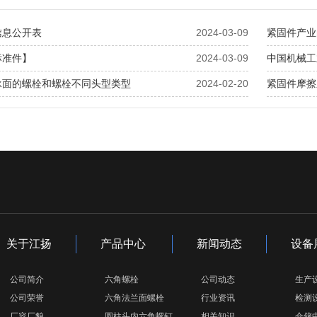
信息公开表
2024-03-09
紧固件产业
标准件】
2024-03-09
中国机械工业
承面的螺栓和螺栓不同头型类型
2024-02-20
紧固件摩擦
关于江扬
产品中心
新闻动态
设备
公司简介
六角螺栓
公司动态
生产
公司荣誉
六角法兰面螺栓
行业资讯
检测
厂容厂貌
圆柱头内六角螺钉
相关知识
仓储