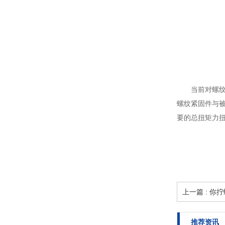
当前对螺纹连
螺纹紧固件与
要的总扭矩力
上一篇 : 
推荐资讯